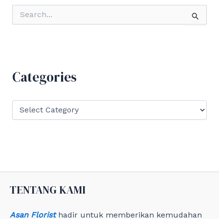
S
e
a
r
c
h
f
Categories
o
r
:
C
a
t
e
g
o
r
i
e
TENTANG KAMI
s
Asan Florist
hadir untuk memberikan kemudahan