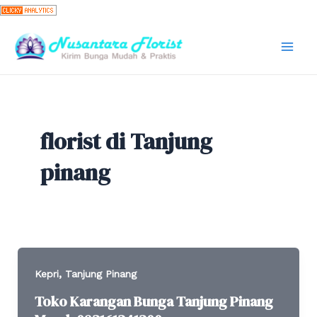
Skip
to
content
Mai
Men
florist di Tanjung
pinang
,
Kepri
Tanjung Pinang
Toko Karangan Bunga Tanjung Pinang