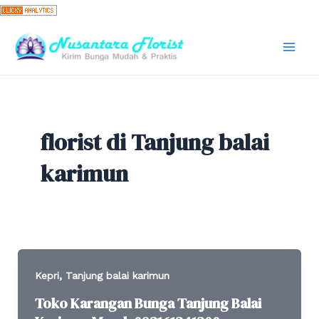
Skip
to
content
Mai
Men
florist di Tanjung balai
karimun
,
Kepri
Tanjung balai karimun
Toko Karangan Bunga Tanjung Balai