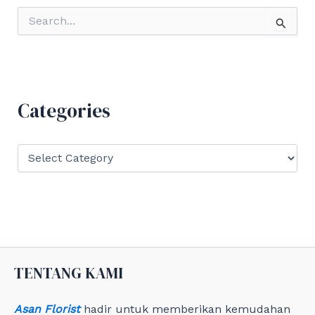
S
e
a
r
c
h
f
Categories
o
r
:
C
a
t
e
g
o
r
i
e
TENTANG KAMI
s
Asan Florist
hadir untuk memberikan kemudahan