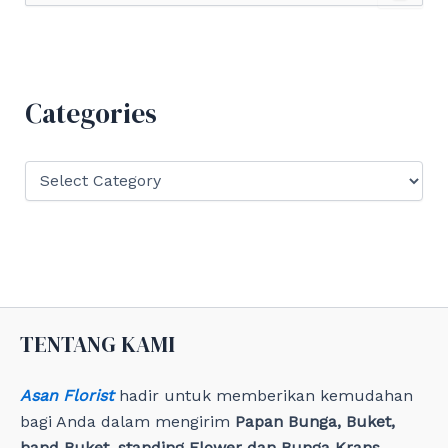
a
r
c
h
f
Categories
o
r
:
C
a
t
e
g
o
r
i
e
TENTANG KAMI
s
Asan Florist
hadir untuk memberikan kemudahan
bagi Anda dalam mengirim
Papan Bunga, Buket,
hand Buket, standing Flower dan Bunga Krans