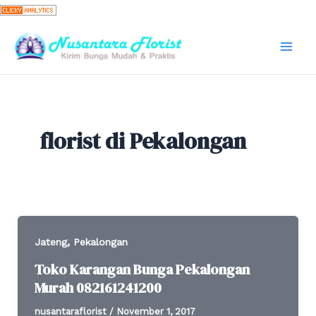
Skip
to
content
Mai
Men
florist di Pekalongan
,
Jateng
Pekalongan
Toko Karangan Bunga Pekalongan
Murah 082161241200
nusantaraflorist
/
November 1, 2017