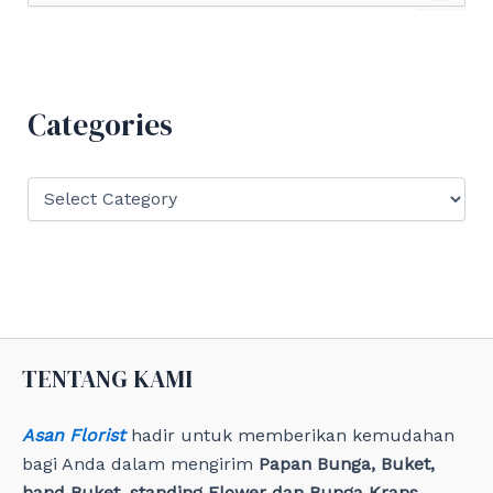
a
r
c
h
f
Categories
o
r
:
C
a
t
e
g
o
r
i
e
TENTANG KAMI
s
Asan Florist
hadir untuk memberikan kemudahan
bagi Anda dalam mengirim
Papan Bunga, Buket,
hand Buket, standing Flower dan Bunga Krans