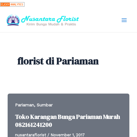
Skip
to
content
Mai
Men
florist di Pariaman
,
Pariaman
Sumbar
Toko Karangan Bunga Pariaman Murah
082161241200
nusantaraflorist
/
November 1, 2017