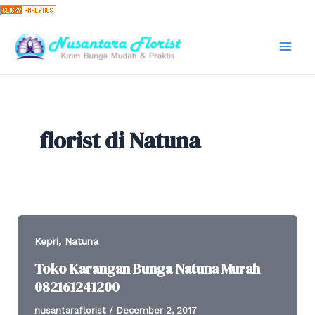
Skip
to
content
Mai
Men
florist di Natuna
,
Kepri
Natuna
Toko Karangan Bunga Natuna Murah
082161241200
nusantaraflorist
/
December 2, 2017