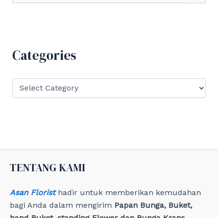
a
r
c
h
f
Categories
o
r
:
C
a
t
e
g
o
r
i
e
TENTANG KAMI
s
Asan Florist
hadir untuk memberikan kemudahan
bagi Anda dalam mengirim
Papan Bunga, Buket,
hand Buket, standing Flower dan Bunga Krans