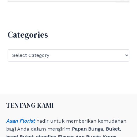
a
r
c
h
f
Categories
o
r
:
C
a
t
e
g
o
r
i
e
TENTANG KAMI
s
Asan Florist
hadir untuk memberikan kemudahan
bagi Anda dalam mengirim
Papan Bunga, Buket,
hand Buket, standing Flower dan Bunga Krans