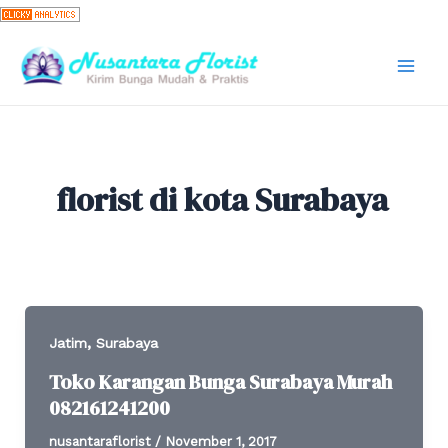
Skip
to
content
Mai
Men
florist di kota Surabaya
,
Jatim
Surabaya
Toko Karangan Bunga Surabaya Murah
082161241200
nusantaraflorist
/
November 1, 2017