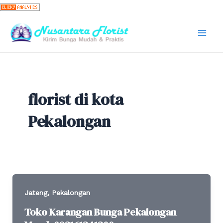
Skip
to
content
Mai
Men
florist di kota
Pekalongan
,
Jateng
Pekalongan
Toko Karangan Bunga Pekalongan