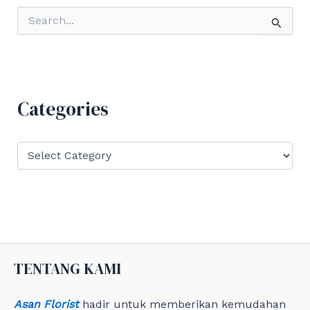
S
e
a
r
c
h
f
Categories
o
r
:
C
a
t
e
g
o
r
i
e
TENTANG KAMI
s
Asan Florist
hadir untuk memberikan kemudahan