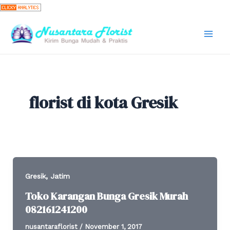
Skip
to
content
Mai
Men
florist di kota Gresik
,
Gresik
Jatim
Toko Karangan Bunga Gresik Murah
082161241200
nusantaraflorist
/
November 1, 2017