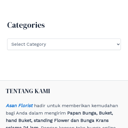
r
c
h
f
Categories
o
r
:
C
a
t
e
g
o
r
i
e
TENTANG KAMI
s
Asan Florist
hadir untuk memberikan kemudahan
bagi Anda dalam mengirim
Papan Bunga, Buket,
hand Buket, standing Flower dan Bunga Krans
selama 24 jam
. Dengan konsep toko bunga online,