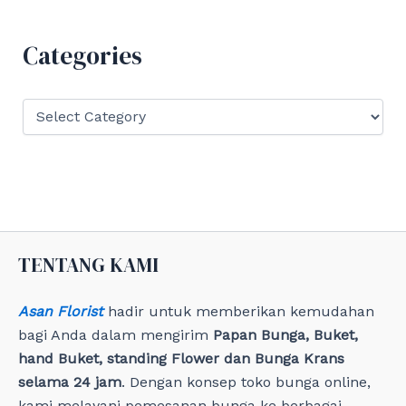
c
h
f
Categories
o
r
:
C
a
t
e
g
o
r
i
e
TENTANG KAMI
s
Asan Florist
hadir untuk memberikan kemudahan
bagi Anda dalam mengirim
Papan Bunga, Buket,
hand Buket, standing Flower dan Bunga Krans
selama 24 jam
. Dengan konsep toko bunga online,
kami melayani pemesanan bunga ke berbagai