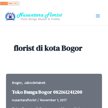
Skip
to
content
Mai
Men
florist di kota Bogor
,
Bogor
Jabodetabek
Toko Bunga Bogor 082161241200
nusantaraflorist
/
November 1, 2017