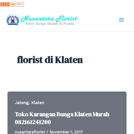
Skip
to
content
Mai
Men
florist di Klaten
,
Jateng
Klaten
Toko Karangan Bunga Klaten Murah
082161241200
nusantaraflorist
/
November 1, 2017