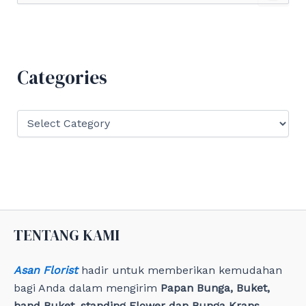
a
r
c
h
f
Categories
o
r
:
C
a
t
e
g
o
r
i
e
TENTANG KAMI
s
Asan Florist
hadir untuk memberikan kemudahan
bagi Anda dalam mengirim
Papan Bunga, Buket,
hand Buket, standing Flower dan Bunga Krans