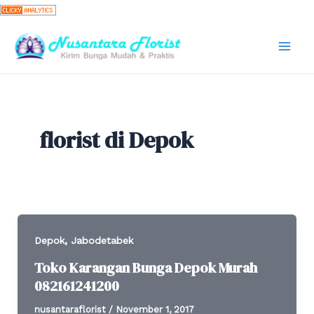
Skip
to
content
Mai
Men
florist di Depok
,
Depok
Jabodetabek
Toko Karangan Bunga Depok Murah
082161241200
nusantaraflorist
/
November 1, 2017