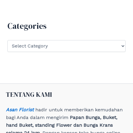
r
c
h
f
Categories
o
r
:
C
a
t
e
g
o
r
i
e
TENTANG KAMI
s
Asan Florist
hadir untuk memberikan kemudahan
bagi Anda dalam mengirim
Papan Bunga, Buket,
hand Buket, standing Flower dan Bunga Krans
selama 24 jam
. Dengan konsep toko bunga online,