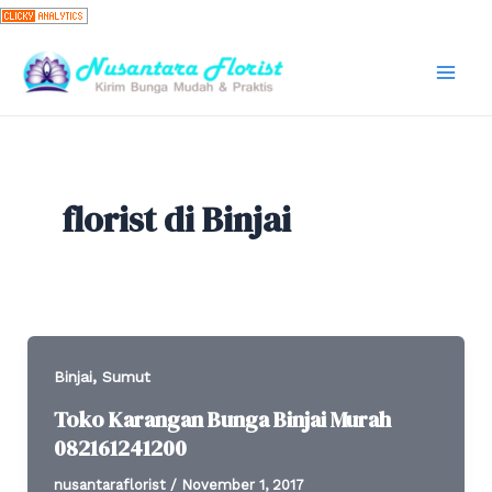
Skip
to
content
Mai
Men
florist di Binjai
,
Binjai
Sumut
Toko Karangan Bunga Binjai Murah
082161241200
nusantaraflorist
/
November 1, 2017