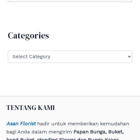
a
r
c
h
f
Categories
o
r
:
C
a
t
e
g
o
r
i
e
TENTANG KAMI
s
Asan Florist
hadir untuk memberikan kemudahan
bagi Anda dalam mengirim
Papan Bunga, Buket,
hand Buket, standing Flower dan Bunga Krans