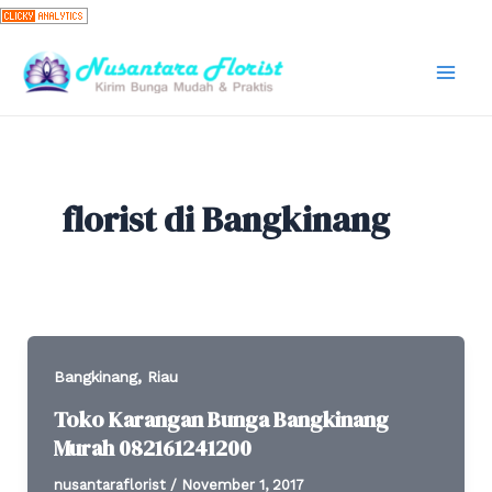
Skip
to
content
Mai
Men
florist di Bangkinang
,
Bangkinang
Riau
Toko Karangan Bunga Bangkinang
Murah 082161241200
nusantaraflorist
/
November 1, 2017