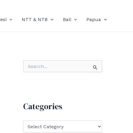
esi
NTT & NTB
Bali
Papua
S
e
a
r
c
h
f
Categories
o
r
:
C
a