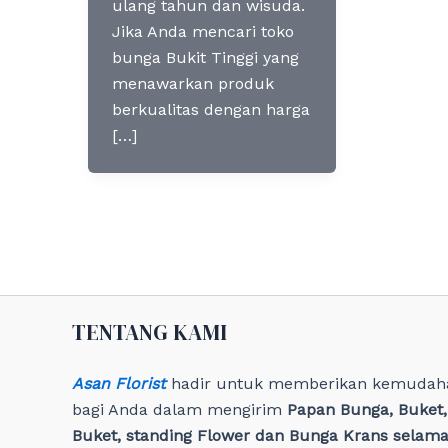
ulang tahun dan wisuda.
Jika Anda mencari toko
bunga Bukit Tinggi yang
menawarkan produk
berkualitas dengan harga
[…]
TENTANG KAMI
Asan Florist
hadir untuk memberikan kemudah
bagi Anda dalam mengirim
Papan Bunga, Buket
Buket, standing Flower dan Bunga Krans selama