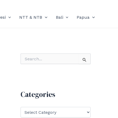
esi
NTT & NTB
Bali
Papua
S
e
a
r
c
h
f
Categories
o
r
:
C
a