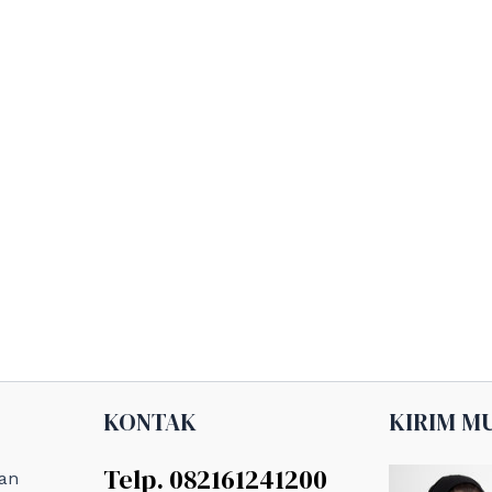
KONTAK
KIRIM M
Telp. 082161241200
an