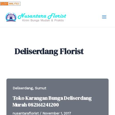
Skip
to
content
Mai
Men
Deliserdang Florist
,
Deliserdang
Sumut
Toko Karangan Bunga Deliserdang
Murah 082161241200
nusantaraflorist
/
November 1, 2017