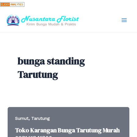
Skip
to
content
Mai
Men
bunga standing
Tarutung
,
Sumut
Tarutung
Toko Karangan Bunga Tarutung Murah