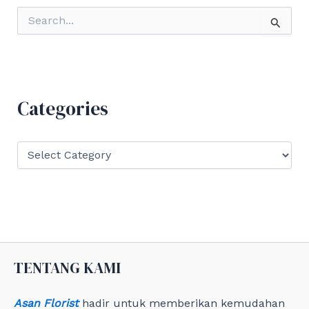
S
e
a
r
c
h
f
Categories
o
r
:
C
a
t
e
g
o
r
i
e
TENTANG KAMI
s
Asan Florist
hadir untuk memberikan kemudahan