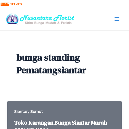
Skip
to
content
Mai
Men
bunga standing
Pematangsiantar
,
Siantar
Sumut
Toko Karangan Bunga Siantar Murah