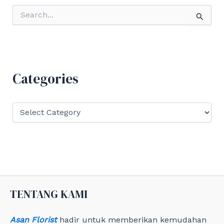
S
e
a
r
c
h
f
Categories
o
r
:
C
a
t
e
g
o
r
i
e
TENTANG KAMI
s
Asan Florist
hadir untuk memberikan kemudahan