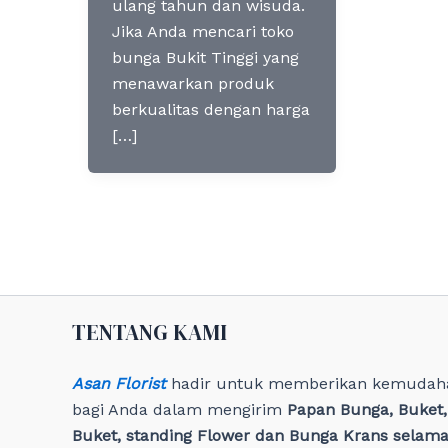
ulang tahun dan wisuda.
Jika Anda mencari toko
bunga Bukit Tinggi yang
menawarkan produk
berkualitas dengan harga
[…]
TENTANG KAMI
Asan Florist
hadir untuk memberikan kemudah
bagi Anda dalam mengirim
Papan Bunga, Buket
Buket, standing Flower dan Bunga Krans selama