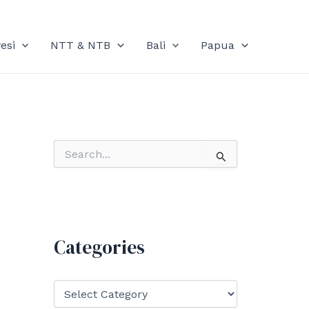
esi
NTT & NTB
Bali
Papua
S
e
a
r
c
h
f
Categories
o
r
:
C
a