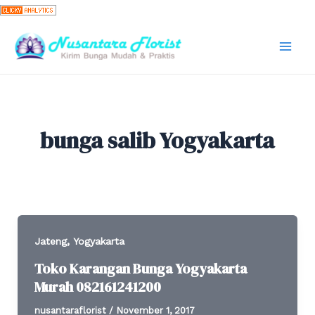
Skip
to
content
Mai
Men
bunga salib Yogyakarta
,
Jateng
Yogyakarta
Toko Karangan Bunga Yogyakarta
Murah 082161241200
nusantaraflorist
/
November 1, 2017