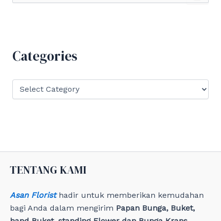
a
r
c
h
f
Categories
o
r
:
C
a
t
e
g
o
r
i
e
TENTANG KAMI
s
Asan Florist
hadir untuk memberikan kemudahan
bagi Anda dalam mengirim
Papan Bunga, Buket,
hand Buket, standing Flower dan Bunga Krans