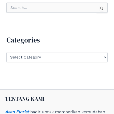
S
e
a
r
c
h
f
Categories
o
r
:
C
a
t
e
g
o
r
i
e
TENTANG KAMI
s
Asan Florist
hadir untuk memberikan kemudahan