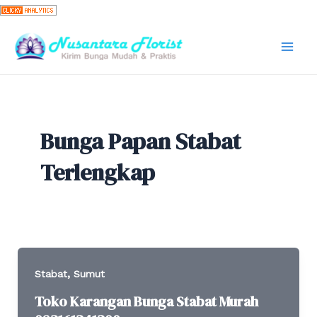
Skip
to
content
Mai
Men
Bunga Papan Stabat
Terlengkap
,
Stabat
Sumut
Toko Karangan Bunga Stabat Murah