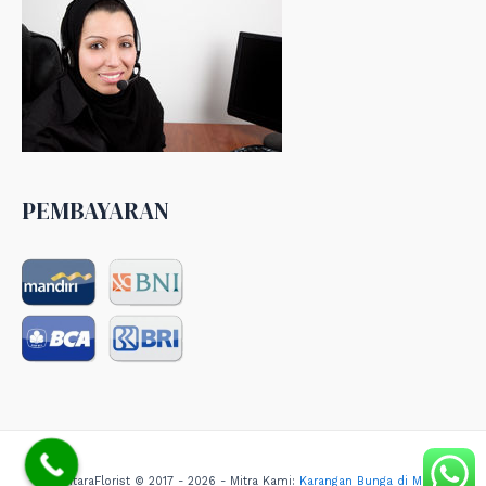
PEMBAYARAN
NusantaraFlorist © 2017 - 2026 - Mitra Kami:
Karangan Bunga di Medan