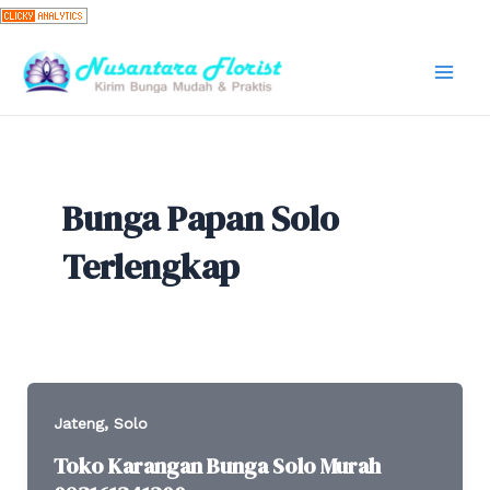
Skip
to
content
Mai
Men
Bunga Papan Solo
Terlengkap
,
Jateng
Solo
Toko Karangan Bunga Solo Murah