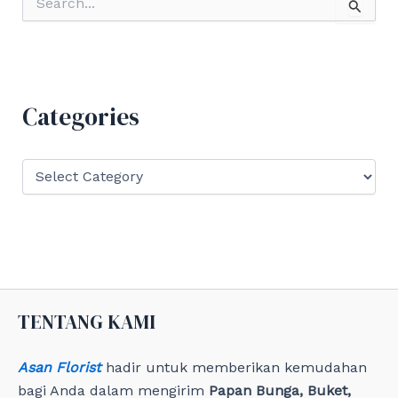
e
a
r
c
h
f
Categories
o
r
:
C
a
t
e
g
o
r
i
e
TENTANG KAMI
s
Asan Florist
hadir untuk memberikan kemudahan
bagi Anda dalam mengirim
Papan Bunga, Buket,