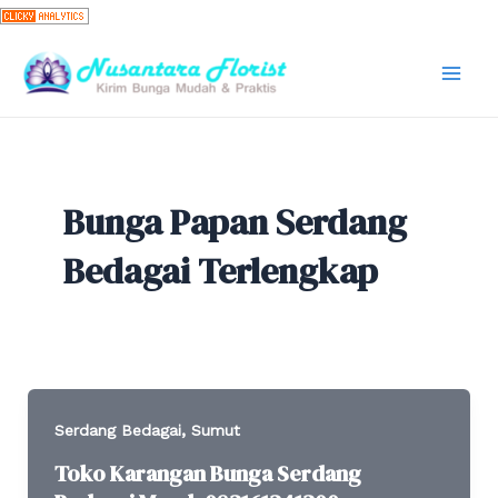
Skip
to
content
Mai
Men
Bunga Papan Serdang
Bedagai Terlengkap
,
Serdang Bedagai
Sumut
Toko Karangan Bunga Serdang