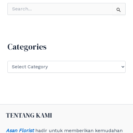
S
e
a
r
c
h
f
Categories
o
r
:
C
a
t
e
g
o
r
i
e
TENTANG KAMI
s
Asan Florist
hadir untuk memberikan kemudahan