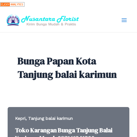
Skip
to
content
Mai
Men
Bunga Papan Kota
Tanjung balai karimun
,
Kepri
Tanjung balai karimun
Toko Karangan Bunga Tanjung Balai