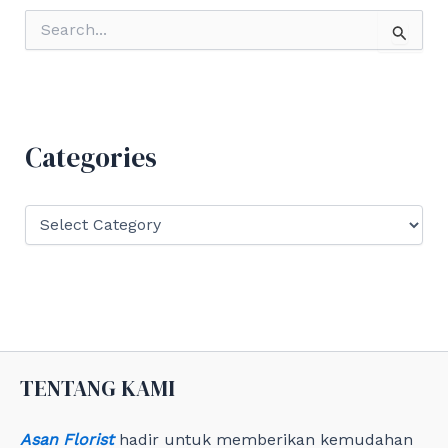
S
e
a
r
c
h
f
Categories
o
r
:
C
a
t
e
g
o
r
i
e
TENTANG KAMI
s
Asan Florist
hadir untuk memberikan kemudahan