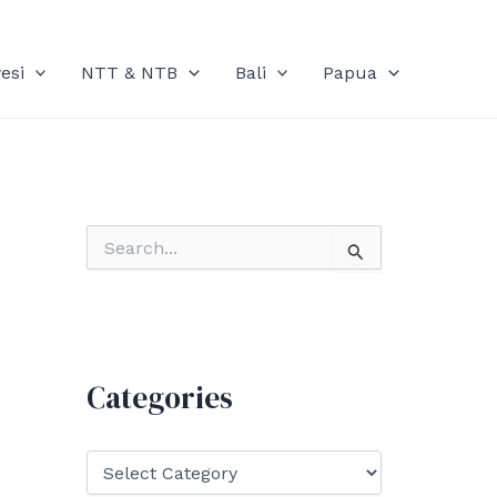
esi
NTT & NTB
Bali
Papua
S
e
a
r
c
h
f
Categories
o
r
:
C
a