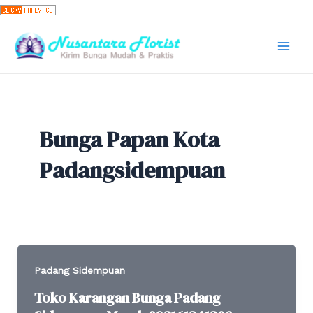
Skip
to
content
Mai
Men
Bunga Papan Kota
Padangsidempuan
Padang Sidempuan
Toko Karangan Bunga Padang