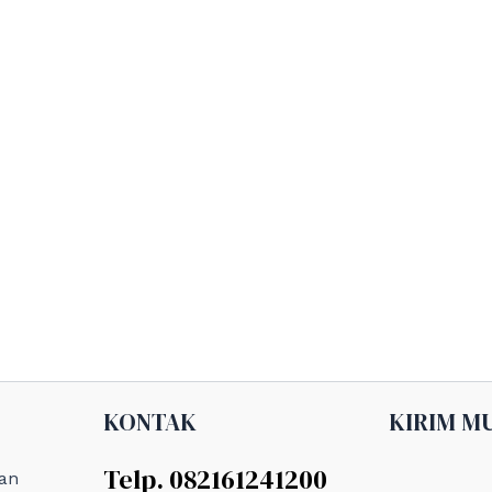
KONTAK
KIRIM M
Telp. 082161241200
an