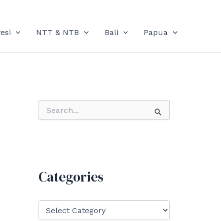
esi
NTT & NTB
Bali
Papua
S
e
a
r
c
h
f
Categories
o
r
:
C
a