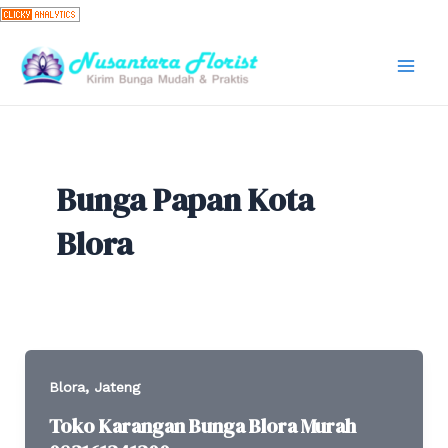
Skip
to
content
Mai
Men
Bunga Papan Kota
Blora
,
Blora
Jateng
Toko Karangan Bunga Blora Murah