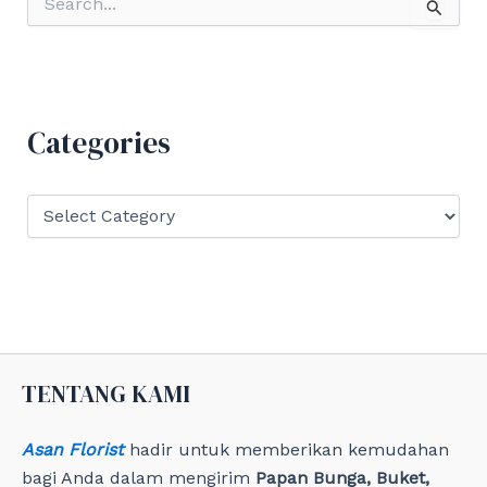
e
a
r
c
h
f
Categories
o
r
:
C
a
t
e
g
o
r
i
e
TENTANG KAMI
s
Asan Florist
hadir untuk memberikan kemudahan
bagi Anda dalam mengirim
Papan Bunga, Buket,