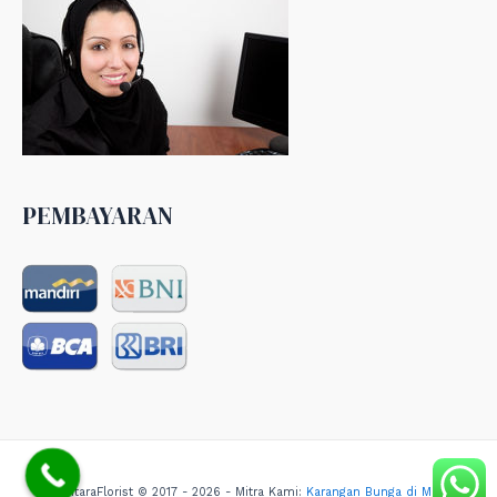
PEMBAYARAN
NusantaraFlorist © 2017 - 2026 - Mitra Kami:
Karangan Bunga di Medan