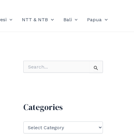
esi
NTT & NTB
Bali
Papua
S
e
a
r
c
h
f
Categories
o
r
:
C
a