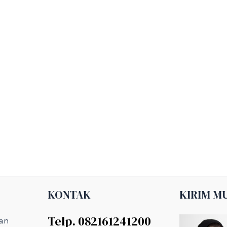
KONTAK
KIRIM M
Telp. 082161241200
an