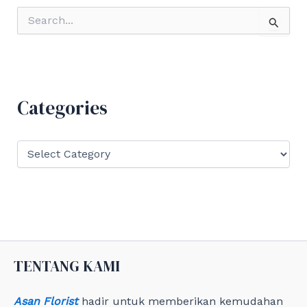
S
e
a
r
c
h
f
Categories
o
r
:
C
a
t
e
g
o
r
i
e
TENTANG KAMI
s
Asan Florist
hadir untuk memberikan kemudahan