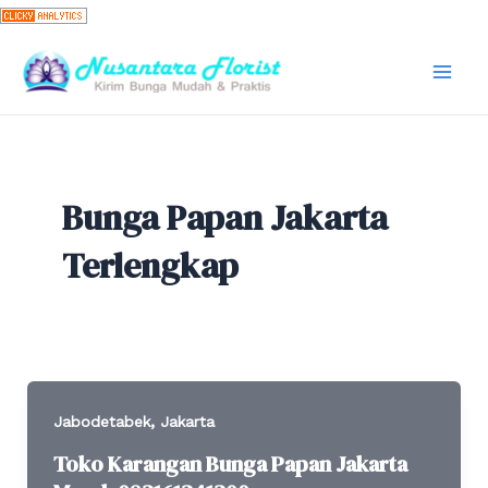
Skip
to
content
Mai
Men
Bunga Papan Jakarta
Terlengkap
,
Jabodetabek
Jakarta
Toko Karangan Bunga Papan Jakarta