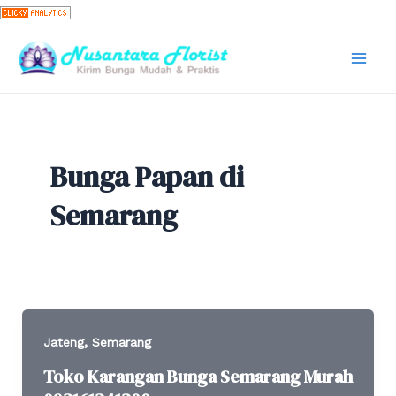
Skip
to
content
Mai
Men
Bunga Papan di
Semarang
,
Jateng
Semarang
Toko Karangan Bunga Semarang Murah