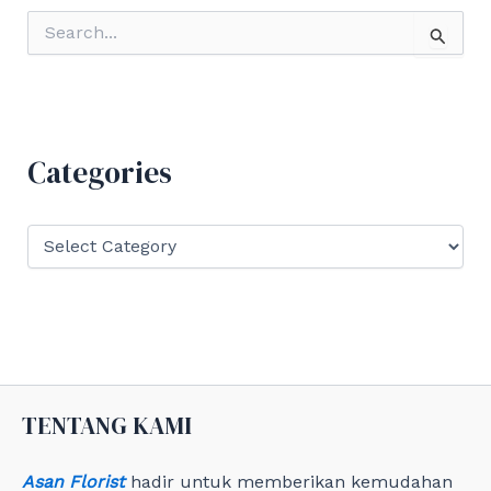
S
e
a
r
c
h
f
Categories
o
r
:
C
a
t
e
g
o
r
i
e
TENTANG KAMI
s
Asan Florist
hadir untuk memberikan kemudahan