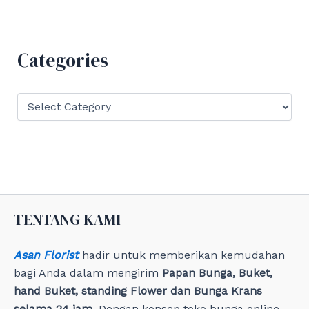
r
c
h
f
Categories
o
r
:
C
a
t
e
g
o
r
i
e
TENTANG KAMI
s
Asan Florist
hadir untuk memberikan kemudahan
bagi Anda dalam mengirim
Papan Bunga, Buket,
hand Buket, standing Flower dan Bunga Krans
selama 24 jam
. Dengan konsep toko bunga online,