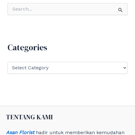
S
e
a
r
c
h
f
Categories
o
r
:
C
a
t
e
g
o
r
i
e
TENTANG KAMI
s
Asan Florist
hadir untuk memberikan kemudahan