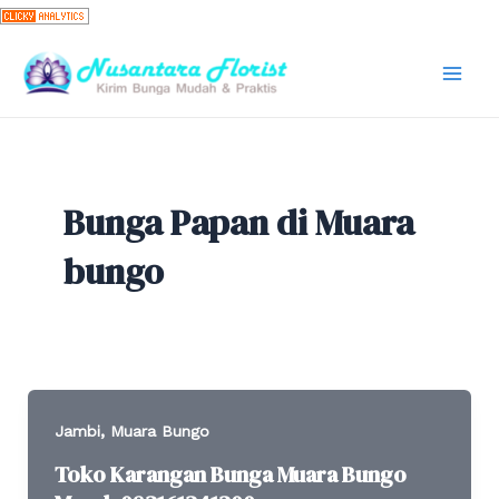
Skip
to
content
Mai
Men
Bunga Papan di Muara
bungo
,
Jambi
Muara Bungo
Toko Karangan Bunga Muara Bungo