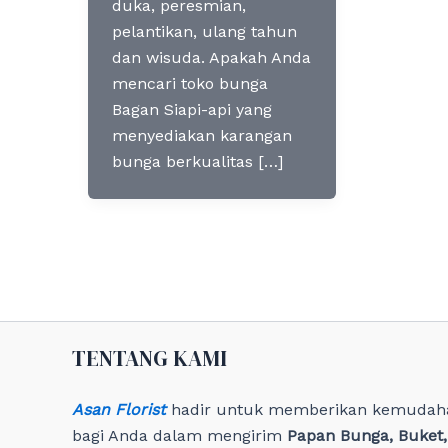
duka, peresmian,
pelantikan, ulang tahun
dan wisuda. Apakah Anda
mencari toko bunga
Bagan Siapi-api yang
menyediakan karangan
bunga berkualitas […]
TENTANG KAMI
Asan Florist
hadir untuk memberikan kemudah
bagi Anda dalam mengirim
Papan Bunga, Buket