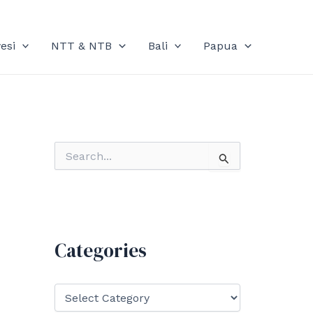
esi
NTT & NTB
Bali
Papua
S
e
a
r
c
h
f
Categories
o
r
:
C
a