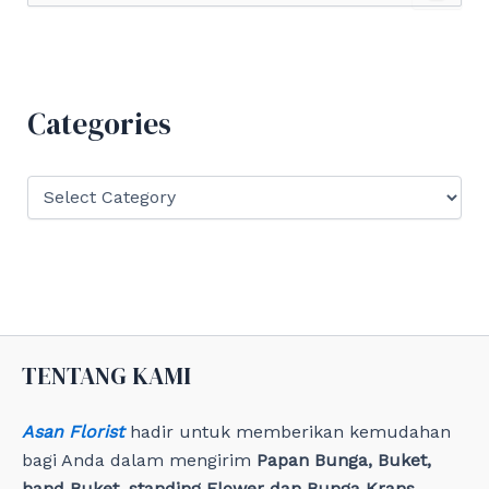
a
r
c
h
f
Categories
o
r
:
C
a
t
e
g
o
r
i
e
TENTANG KAMI
s
Asan Florist
hadir untuk memberikan kemudahan
bagi Anda dalam mengirim
Papan Bunga, Buket,
hand Buket, standing Flower dan Bunga Krans