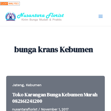
Skip
to
content
Mai
Men
bunga krans Kebumen
,
Jateng
Kebumen
Toko Karangan Bunga Kebumen Murah
082161241200
nusantaraflorist
/
November 1, 2017