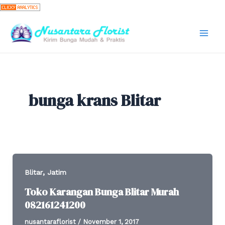
Skip
to
content
Mai
Men
bunga krans Blitar
,
Blitar
Jatim
Toko Karangan Bunga Blitar Murah
082161241200
nusantaraflorist
/
November 1, 2017