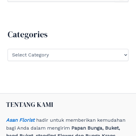
a
r
c
h
f
Categories
o
r
:
C
a
t
e
g
o
r
i
e
TENTANG KAMI
s
Asan Florist
hadir untuk memberikan kemudahan
bagi Anda dalam mengirim
Papan Bunga, Buket,
hand Buket, standing Flower dan Bunga Krans