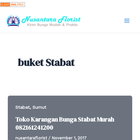
Skip
to
content
Mai
Men
buket Stabat
,
Stabat
Sumut
Toko Karangan Bunga Stabat Murah
082161241200
nusantaraflorist
/
November 1, 2017