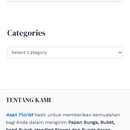
a
r
c
h
f
Categories
o
r
:
C
a
t
e
g
o
r
i
e
TENTANG KAMI
s
Asan Florist
hadir untuk memberikan kemudahan
bagi Anda dalam mengirim
Papan Bunga, Buket,
hand Buket, standing Flower dan Bunga Krans