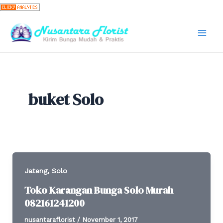
Skip
to
content
Mai
Men
buket Solo
,
Jateng
Solo
Toko Karangan Bunga Solo Murah
082161241200
nusantaraflorist
/
November 1, 2017