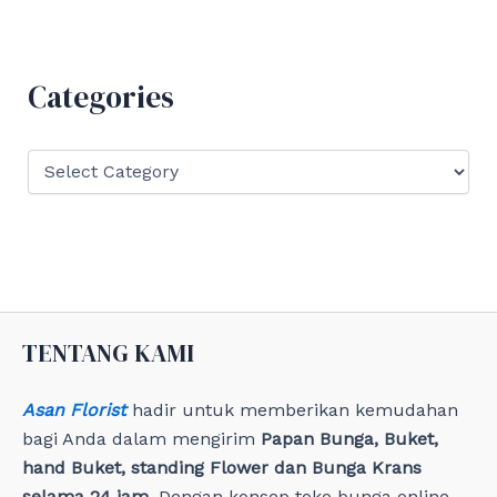
r
c
h
f
Categories
o
r
:
C
a
t
e
g
o
r
i
e
TENTANG KAMI
s
Asan Florist
hadir untuk memberikan kemudahan
bagi Anda dalam mengirim
Papan Bunga, Buket,
hand Buket, standing Flower dan Bunga Krans
selama 24 jam
. Dengan konsep toko bunga online,