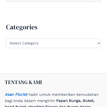
a
r
c
h
f
Categories
o
r
:
C
a
t
e
g
o
r
i
e
TENTANG KAMI
s
Asan Florist
hadir untuk memberikan kemudahan
bagi Anda dalam mengirim
Papan Bunga, Buket,
hand Buket, standing Flower dan Bunga Krans