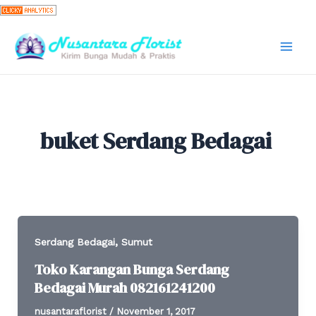
Skip
to
content
Mai
Men
buket Serdang Bedagai
,
Serdang Bedagai
Sumut
Toko Karangan Bunga Serdang
Bedagai Murah 082161241200
nusantaraflorist
/
November 1, 2017