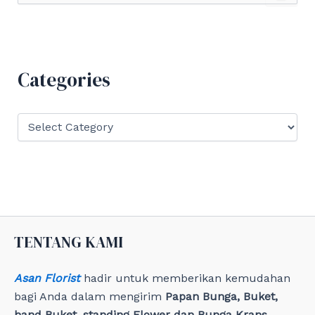
a
r
c
h
f
Categories
o
r
:
C
a
t
e
g
o
r
i
e
TENTANG KAMI
s
Asan Florist
hadir untuk memberikan kemudahan
bagi Anda dalam mengirim
Papan Bunga, Buket,
hand Buket, standing Flower dan Bunga Krans