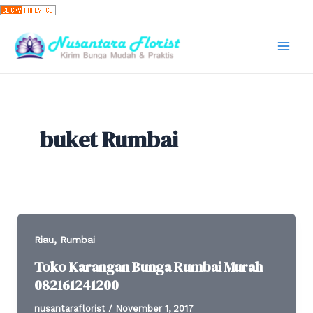
Skip
to
content
Mai
Men
buket Rumbai
,
Riau
Rumbai
Toko Karangan Bunga Rumbai Murah
082161241200
nusantaraflorist
/
November 1, 2017