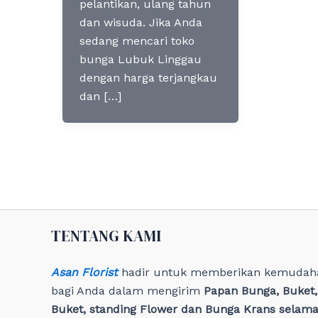
pelantikan, ulang tahun
dan wisuda. Jika Anda
sedang mencari toko
bunga Lubuk Linggau
dengan harga terjangkau
dan […]
TENTANG KAMI
Asan Florist
hadir untuk memberikan kemudah
bagi Anda dalam mengirim
Papan Bunga, Buket
Buket, standing Flower dan Bunga Krans selama