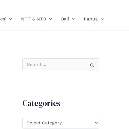
esi
NTT & NTB
Bali
Papua
S
e
a
r
c
h
f
Categories
o
r
:
C
a