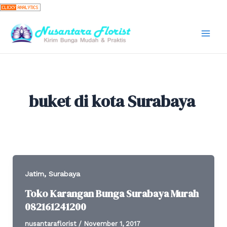
Skip
to
content
Mai
Men
buket di kota Surabaya
,
Jatim
Surabaya
Toko Karangan Bunga Surabaya Murah
082161241200
nusantaraflorist
/
November 1, 2017