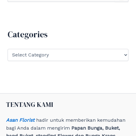
a
r
c
h
f
Categories
o
r
:
C
a
t
e
g
o
r
i
e
TENTANG KAMI
s
Asan Florist
hadir untuk memberikan kemudahan
bagi Anda dalam mengirim
Papan Bunga, Buket,
hand Buket, standing Flower dan Bunga Krans