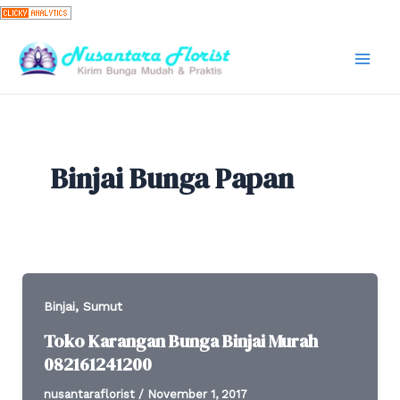
Skip
to
content
Mai
Men
Binjai Bunga Papan
,
Binjai
Sumut
Toko Karangan Bunga Binjai Murah
082161241200
nusantaraflorist
/
November 1, 2017