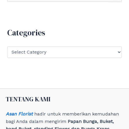
a
r
c
h
f
Categories
o
r
:
C
a
t
e
g
o
r
i
e
TENTANG KAMI
s
Asan Florist
hadir untuk memberikan kemudahan
bagi Anda dalam mengirim
Papan Bunga, Buket,
hand Buket, standing Flower dan Bunga Krans