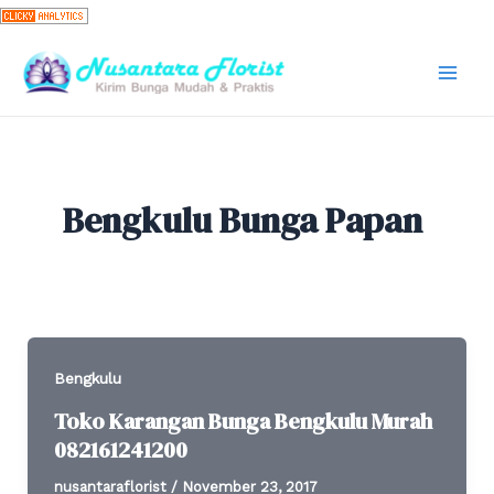
Skip
to
content
Mai
Men
Bengkulu Bunga Papan
Bengkulu
Toko Karangan Bunga Bengkulu Murah
082161241200
nusantaraflorist
/
November 23, 2017