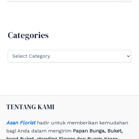
a
r
c
h
f
Categories
o
r
:
C
a
t
e
g
o
r
i
e
TENTANG KAMI
s
Asan Florist
hadir untuk memberikan kemudahan
bagi Anda dalam mengirim
Papan Bunga, Buket,
hand Buket, standing Flower dan Bunga Krans