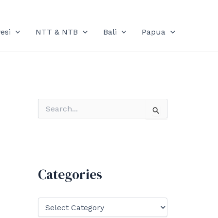
esi
NTT & NTB
Bali
Papua
S
e
a
r
c
h
f
Categories
o
r
:
C
a