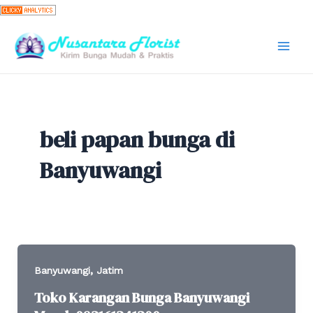
Skip
to
content
Mai
Men
beli papan bunga di
Banyuwangi
,
Banyuwangi
Jatim
Toko Karangan Bunga Banyuwangi