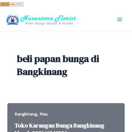
Skip
to
content
Mai
Men
beli papan bunga di
Bangkinang
,
Bangkinang
Riau
Toko Karangan Bunga Bangkinang