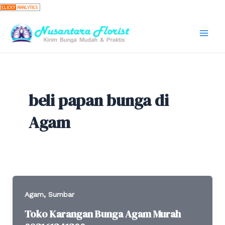
Skip
to
content
Mai
Men
beli papan bunga di
Agam
,
Agam
Sumbar
Toko Karangan Bunga Agam Murah