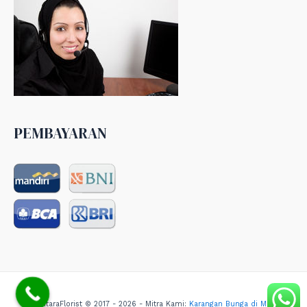
PEMBAYARAN
NusantaraFlorist © 2017 - 2026 - Mitra Kami:
Karangan Bunga di Medan