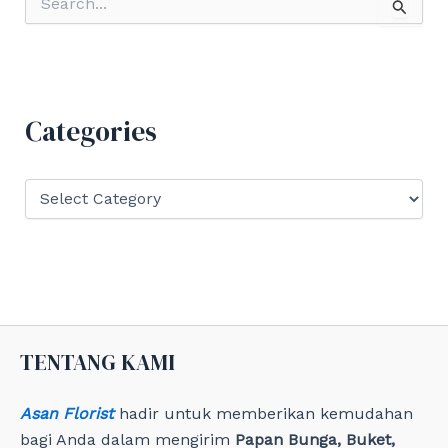
e
a
r
c
h
f
Categories
o
r
:
C
a
t
e
g
o
r
i
e
TENTANG KAMI
s
Asan Florist
hadir untuk memberikan kemudahan
bagi Anda dalam mengirim
Papan Bunga, Buket,