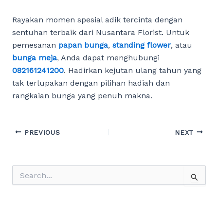
Rayakan momen spesial adik tercinta dengan
sentuhan terbaik dari Nusantara Florist. Untuk
pemesanan
papan bunga
,
standing flower
, atau
bunga meja
, Anda dapat menghubungi
082161241200
. Hadirkan kejutan ulang tahun yang
tak terlupakan dengan pilihan hadiah dan
rangkaian bunga yang penuh makna.
Post
PREVIOUS
NEXT
navigation
S
e
a
r
c