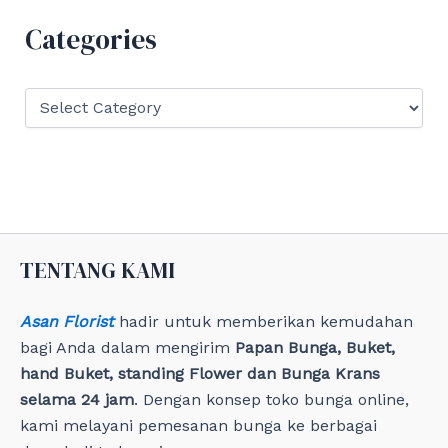
h
f
Categories
o
r
:
C
a
t
e
g
o
r
i
e
TENTANG KAMI
s
Asan Florist
hadir untuk memberikan kemudahan
bagi Anda dalam mengirim
Papan Bunga, Buket,
hand Buket, standing Flower dan Bunga Krans
selama 24 jam
. Dengan konsep toko bunga online,
kami melayani pemesanan bunga ke berbagai