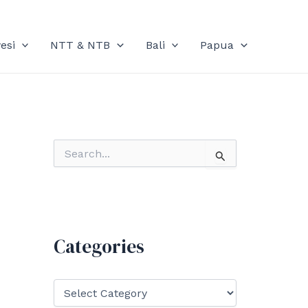
esi
NTT & NTB
Bali
Papua
S
e
a
r
c
h
f
Categories
o
r
:
C
a